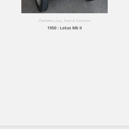
Premières Lotus
,
Seven & Caterham
1950 : Lotus Mk II