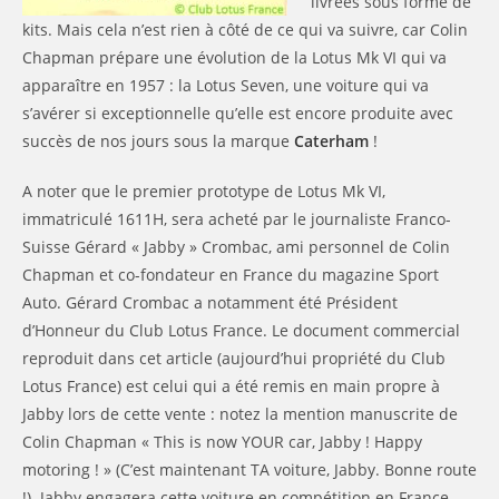
livrées sous forme de
kits. Mais cela n’est rien à côté de ce qui va suivre, car Colin
Chapman prépare une évolution de la Lotus Mk VI qui va
apparaître en 1957 : la Lotus Seven, une voiture qui va
s’avérer si exceptionnelle qu’elle est encore produite avec
succès de nos jours sous la marque
Caterham
!
A noter que le premier prototype de Lotus Mk VI,
immatriculé 1611H, sera acheté par le journaliste Franco-
Suisse Gérard « Jabby » Crombac, ami personnel de Colin
Chapman et co-fondateur en France du magazine Sport
Auto. Gérard Crombac a notamment été Président
d’Honneur du Club Lotus France. Le document commercial
reproduit dans cet article (aujourd’hui propriété du Club
Lotus France) est celui qui a été remis en main propre à
Jabby lors de cette vente : notez la mention manuscrite de
Colin Chapman « This is now YOUR car, Jabby ! Happy
motoring ! » (C’est maintenant TA voiture, Jabby. Bonne route
!). Jabby engagera cette voiture en compétition en France,