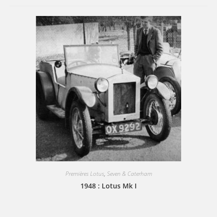
Premières Lotus
,
Seven & Caterham
1948 : Lotus Mk I