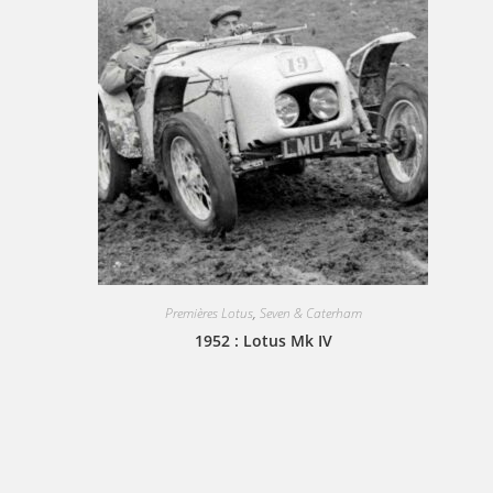
Premières Lotus
,
Seven & Caterham
1952 : Lotus Mk IV