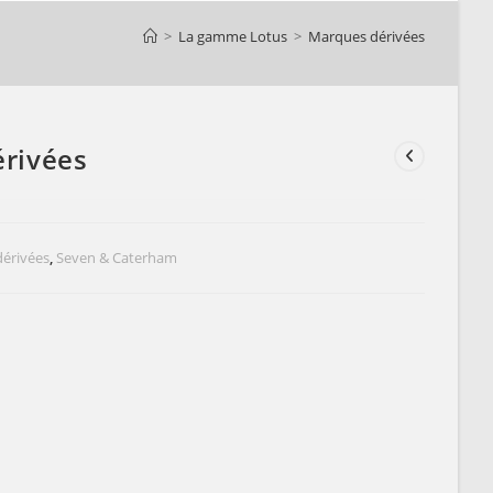
>
La gamme Lotus
>
Marques dérivées
rivées
érivées
,
Seven & Caterham