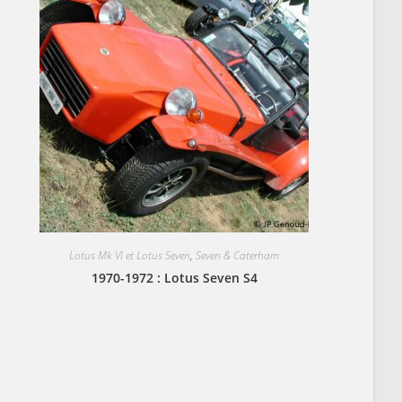
Lotus Mk VI et Lotus Seven
,
Seven & Caterham
1970-1972 : Lotus Seven S4