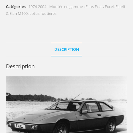
Catégories :
1974-2004 - Montée en gamme : Elite, Eclat, Excel, Esprit
& Elan M100
,
Lotus routières
DESCRIPTION
Description