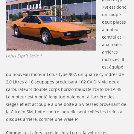
79) est donc
un coupé
deux places
à moteur
central et
aux roues
arrières
Lotus Esprit Série 1
motrices. Il
est équipé
du nouveau moteur Lotus type 907, un quatre cylindres de
2,0 Litres à 16 soupapes produisant 162 CV DIN via deux
carburateurs double corps horizontaux Dell’Orto DHLA 45.
Le moteur est monté longitudinalement à l’arrière des
sièges et est accouplé à une boîte à 5 vitesses provenant de
la Citroën SM, boîte contre laquelle sont collés les freins à
disques arrière, comme une vraie F1 !
Comme c’est alors la règle chez Lotus, la voiture est