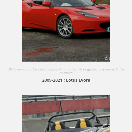
2012-en cours : Les Lotus coque alu à moteur V6 Exige, Evora et Emira
,
Lotus
routières
2009-2021 : Lotus Evora