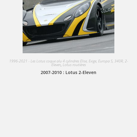
1996-2021 - Les Lotus coque alu 4 cylindres Elise, Exige, Europa S, 340R, 2-
Eleven
,
Lotus routières
2007-2010 : Lotus 2-Eleven