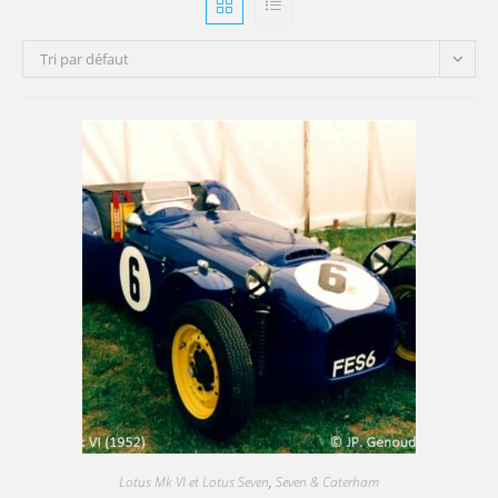
Tri par défaut
Lotus Mk VI et Lotus Seven
,
Seven & Caterham