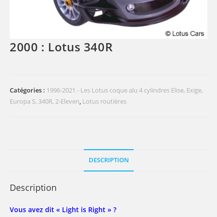
2000 : Lotus 340R
Catégories :
1996-2021 - Les Lotus coque alu 4 cylindres Elise, Exige,
Europa S, 340R, 2-Eleven
,
Lotus routières
DESCRIPTION
Description
Vous avez dit « Light is Right » ?