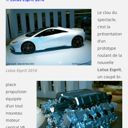
Le clou du
spectacle,
c’est la
présentation
d’un
prototype
roulant de la
nouvelle
Lotus Esprit
,
Lotus Esprit 2010
un coupé bi-
place
propulsion
équipée
d’un tout
nouveau
moteur
central V8