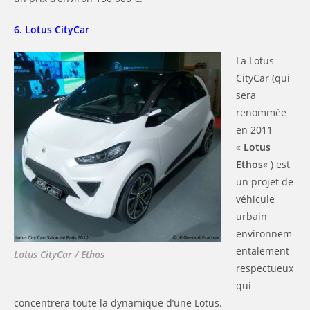
6. Lotus CityCar
La Lotus
CityCar (qui
sera
renommée
en 2011
«
Lotus
Ethos
« ) est
un projet de
véhicule
urbain
environnem
entalement
Lotus CityCar / Ethos
respectueux
qui
concentrera toute la dynamique d’une Lotus.