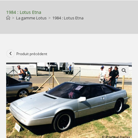
Skip
to
1984 : Lotus Etna
>
La gamme Lotus
>
1984 : Lotus Etna
content
Produit précédent
🔍